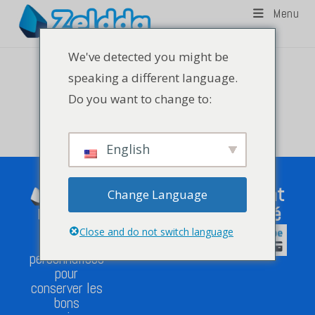
Menu
We've detected you might be
speaking a different language.
Do you want to change to:
English
Menu
Paiement
Change Language
sécurisé
Rien de tel
que des
Close and do not switch language
objets
Nous contacter
Politique de confidentialité
Conditions générales
personnalisés
pour
conserver les
bons